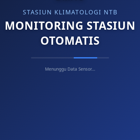
0
m/s
STASIUN KLIMATOLOGI NTB
MONITORING STASIUN
OTOMATIS
--
--
%
hPa
Menunggu Data Sensor...
--
0
W/m²
mm (10m)
Hujan/Jam
Total Hari Ini
0
mm
0
mm