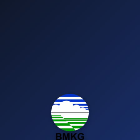
AAWS
--/--/---- --:--
Auto
--
°C
N